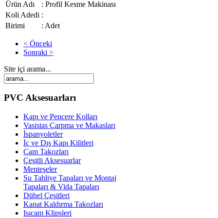
Ürün Adı
: Profil Kesme Makinası
Koli Adedi
:
Birimi
: Adet
< Önceki
Sonraki >
Site içi arama...
PVC Aksesuarları
Kapı ve Pencere Kolları
Vasistas Çarpma ve Makasları
İspanyoletler
İç ve Dış Kapı Kilitleri
Cam Takozları
Çeşitli Aksesuarlar
Menteşeler
Su Tahliye Tapaları ve Montaj
Tapaları & Vida Tapaları
Dübel Çeşitleri
Kanat Kaldırma Takozları
Isıcam Klipsleri