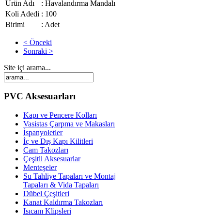
Ürün Adı
: Havalandırma Mandalı
Koli Adedi
: 100
Birimi
: Adet
< Önceki
Sonraki >
Site içi arama...
PVC Aksesuarları
Kapı ve Pencere Kolları
Vasistas Çarpma ve Makasları
İspanyoletler
İç ve Dış Kapı Kilitleri
Cam Takozları
Çeşitli Aksesuarlar
Menteşeler
Su Tahliye Tapaları ve Montaj
Tapaları & Vida Tapaları
Dübel Çeşitleri
Kanat Kaldırma Takozları
Isıcam Klipsleri